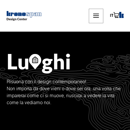
Skip
to
main
IT
content
Lu
ghi
Risuona con il design contemporaneo!
Non importa da dove vieni o dove sei ora, una volta che
imparerai come ci si muove, riuscirai a vedere la vita
come la vediamo noi.