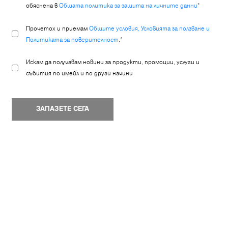
обяснена в
Общата политика за защита на личните данни
*
Прочетох и приемам
Общите условия, Условията за ползване и
Политиката за поверителност
.*
Искам да получавам новини за продукти, промоции, услуги и
събития по имейл и по други начини