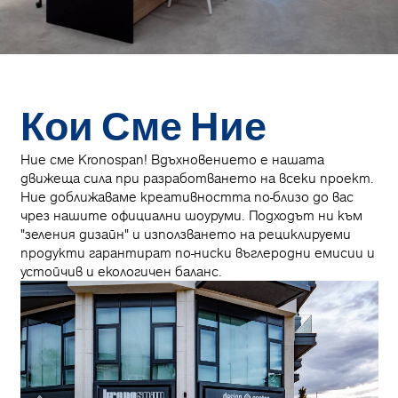
Кои Сме Ние
Ние сме Kronospan! Вдъхновението е нашата
движеща сила при разработването на всеки проект.
Ние доближаваме креативността по-близо до вас
чрез нашите официални шоуруми. Подходът ни към
"зеления дизайн" и използването на рециклируеми
продукти гарантират по-ниски въглеродни емисии и
устойчив и екологичен баланс.