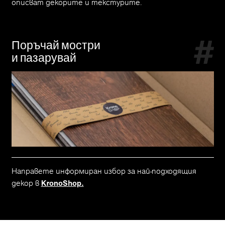
описват декорите и текстурите.
Поръчай мостри
и пазарувай
Направете информиран избор за най-подходящия
декор в
KronoShop.