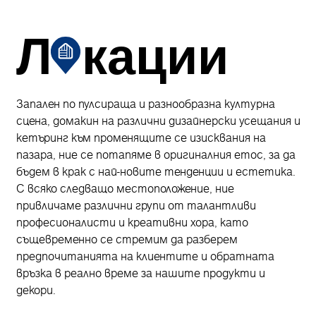
Л
кации
Запален по пулсираща и разнообразна културна
сцена, домакин на различни дизайнерски усещания и
кетъринг към променящите се изисквания на
пазара, ние се потапяме в оригиналния етос, за да
бъдем в крак с най-новите тенденции и естетика.
С всяко следващо местоположение, ние
привличаме различни групи от талантливи
професионалисти и креативни хора, като
същевременно се стремим да разберем
предпочитанията на клиентите и обратната
връзка в реално време за нашите продукти и
декори.