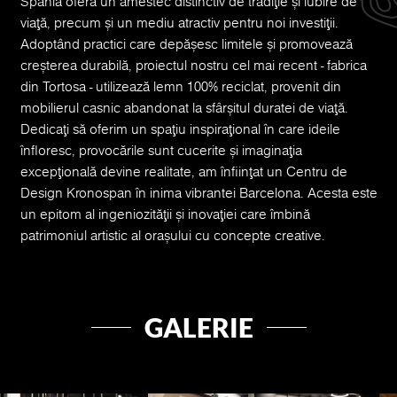
Spania oferă un amestec distinctiv de tradiție și iubire de
viață, precum și un mediu atractiv pentru noi investiții.
Adoptând practici care depășesc limitele și promovează
creșterea durabilă, proiectul nostru cel mai recent - fabrica
din Tortosa - utilizează lemn 100% reciclat, provenit din
mobilierul casnic abandonat la sfârșitul duratei de viață.
Dedicați să oferim un spațiu inspirațional în care ideile
înfloresc, provocările sunt cucerite și imaginația
excepțională devine realitate, am înființat un Centru de
Design Kronospan în inima vibrantei Barcelona. Acesta este
un epitom al ingeniozității și inovației care îmbină
patrimoniul artistic al orașului cu concepte creative.
GALERIE