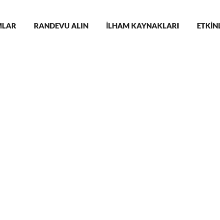
n
LAR
RANDEVU ALIN
İLHAM KAYNAKLARI
ETKİN
gation