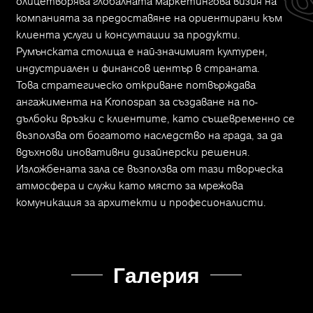
олицетворява глобалната маркетингова визия на
компанията за предоставяне на ориентирани към
клиента услуги и консултации за продукти.
Румънската столица е най-значимият културен,
индустриален и финансов център в страната.
Това стратегическо откриване потвърждава
ангажимента на Kronospan за създаване на по-
дълбоки връзки с клиентите, като същевременно се
възползва от богатото наследство на града, за да
вдъхнови иновативни дизайнерски решения.
Изложбената зала се възползва от тази творческа
атмосфера и служи като място за мрежова
комуникация за архитекти и професионалисти.
Галерия