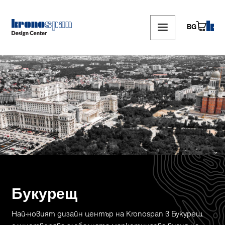
Skip
to
main
BG
content
Букурещ
Най-новият дизайн център на Kronospan в Букурещ