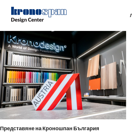
Skip
to
main
content
Представяне на Кроношпан България