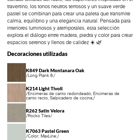
travertino, los tonos neutros terrosos y un suave verde
pastel se combinan para crear una paleta que transmite
calma, equilibrio y una elegancia natural. Pensada para
interiores luminosos y atemporales, esta selección
explora el diálogo entre madera, piedra y color para crear
espacios serenos y llenos de calidez ☀️ 🌿
Decoraciones utilizadas
K849 Dark Montanara Oak
/
Long Plank 8;
/
K214 Light Tivoli
/
Encimeras de canto redondeado; Encimeras de
canto recto; Salpicadero de cocina;
/
R262 Satin Velora
/
Rocko Tiles
/
K7063 Pastel Green
/
Color; MaxLine;
/