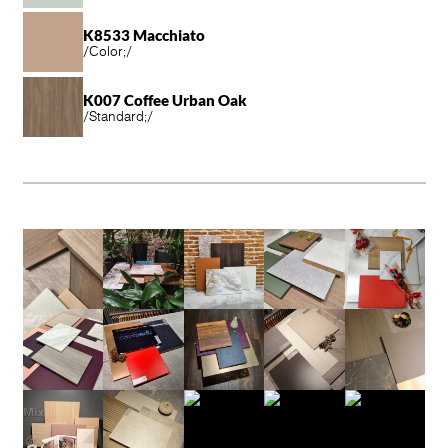
K8533 Macchiato
/
Color;
/
K007 Coffee Urban Oak
/
Standard;
/